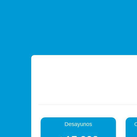
Array
Desayunos
C