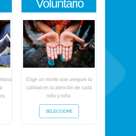
Voluntario
ortuna
Elige un monto que asegure la
la
calidad en la atención de cada
es.
niño y niña.
SELECCIONE