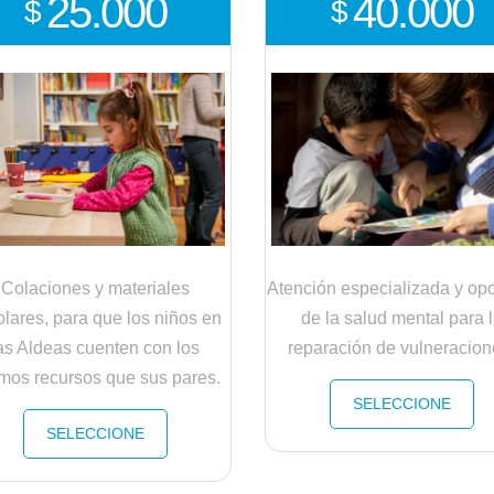
25.000
40.000
$
$
Colaciones y materiales
Atención especializada y op
lares, para que los niños en
de la salud mental para 
as Aldeas cuenten con los
reparación de vulneracion
mos recursos que sus pares.
SELECCIONE
SELECCIONE