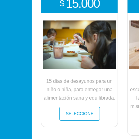
15.000
$
15 días de desayunos para un
niño o niña, para entregar una
esco
alimentación sana y equilibrada.
l
mis
SELECCIONE